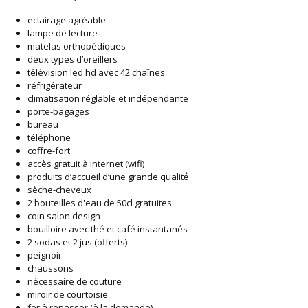
eclairage agréable
lampe de lecture
matelas orthopédiques
deux types d’oreillers
télévision led hd avec 42 chaînes
réfrigérateur
climatisation réglable et indépendante
porte-bagages
bureau
téléphone
coffre-fort
accès gratuit à internet (wifi)
produits d’accueil d’une grande qualité́
sèche-cheveux
2 bouteilles d'eau de 50cl gratuites
coin salon design
bouilloire avec thé et café instantanés
2 sodas et 2 jus (offerts)
peignoir
chaussons
nécessaire de couture
miroir de courtoisie
fer à repasser (à la demande)