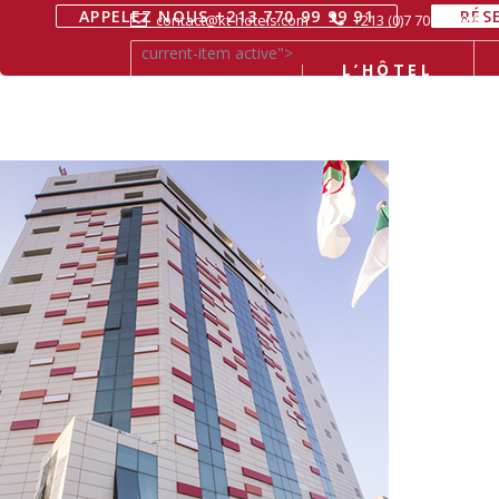
APPELEZ NOUS +213 770 99 99 91
RÉS
contact@kt-hotels.com
+213 (0)7 70 99 99 91
current-item active">
L’HÔTEL
ACCUEIL