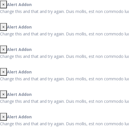
×
Alert Addon
Change this and that and try again. Duis mollis, est non commodo luctu
×
Alert Addon
Change this and that and try again. Duis mollis, est non commodo luctu
×
Alert Addon
Change this and that and try again. Duis mollis, est non commodo luctu
×
Alert Addon
Change this and that and try again. Duis mollis, est non commodo luctu
×
Alert Addon
Change this and that and try again. Duis mollis, est non commodo luctu
×
Alert Addon
Change this and that and try again. Duis mollis, est non commodo luctu