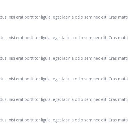
s, nisi erat porttitor ligula, eget lacinia odio sem nec elit. Cras ma
s, nisi erat porttitor ligula, eget lacinia odio sem nec elit. Cras ma
s, nisi erat porttitor ligula, eget lacinia odio sem nec elit. Cras ma
s, nisi erat porttitor ligula, eget lacinia odio sem nec elit. Cras ma
s, nisi erat porttitor ligula, eget lacinia odio sem nec elit. Cras ma
s, nisi erat porttitor ligula, eget lacinia odio sem nec elit. Cras ma