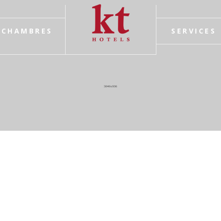
CHAMBRES
SERVICES