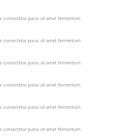
ttis consectetur purus sit amet fermentum.
ttis consectetur purus sit amet fermentum.
ttis consectetur purus sit amet fermentum.
ttis consectetur purus sit amet fermentum.
ttis consectetur purus sit amet fermentum.
ttis consectetur purus sit amet fermentum.