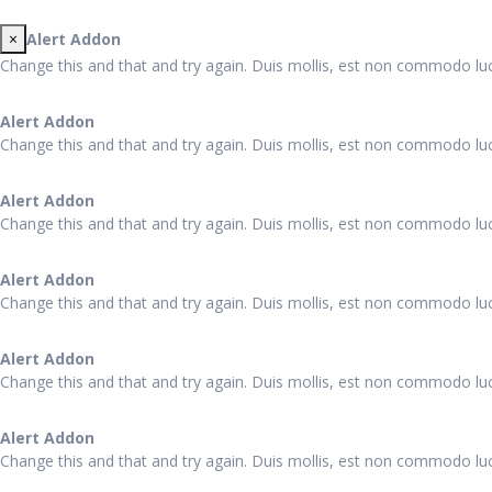
×
Alert Addon
Change this and that and try again. Duis mollis, est non commodo luctu
Alert Addon
Change this and that and try again. Duis mollis, est non commodo luctu
Alert Addon
Change this and that and try again. Duis mollis, est non commodo luctu
Alert Addon
Change this and that and try again. Duis mollis, est non commodo luctu
Alert Addon
Change this and that and try again. Duis mollis, est non commodo luctu
Alert Addon
Change this and that and try again. Duis mollis, est non commodo luctu