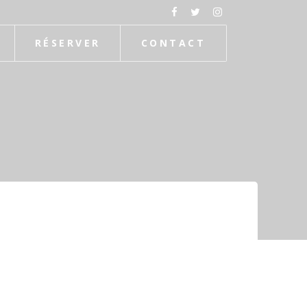
RÉSERVER
CONTACT